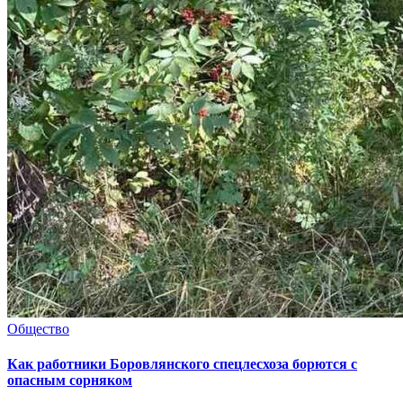
Общество
Как работники Боровлянского спецлесхоза борются с
опасным сорняком