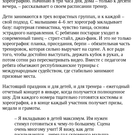
хореографию. Начинаю в три часа дня, дома – только к десяти
вечера, – рассказывает о своем расписании тренер.
Дети занимаются в трех возрастных группах, и к каждой –
свой подход. С малышами 4–6 лет хореограф закладывает
базу: партерная гимнастика, чувство танца, основы
эстрадного направления. С ребятами постарше уходит в
современный танец – стрит-стайл, джаз-фанк. И это не только
хореография: планка, приседания, берпи – обязательная часть
тренировок, которая сильно выручает на сцене. А все ради
того, чтобы достойно выступать, держать кубок в руках, а
потом сотни раз пересматривать видео. Вместе с педагогом
ребята объезжают республиканские турниры с
международным судейством, где стабильно занимают
призовые места.
Настоящий праздник и для детей, и для тренера – ежегодный
отчетный концерт в январе, когда получается полноценное
шоу. Для каждого номера тщательно готовятся костюмы и
хореография, а в конце каждый участник получает призы,
медали и грамоты.
– Я вкладываю в детей максимум. Им нужен
стимул готовиться к чему-то большему. Сцена
очень многому учит! Я вижу, как дети
раскрываются – через год скромного малыша