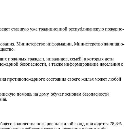
роведет ставшую уже традиционной республиканскую пожарно-
азования, Министерство информации, Министерство жилищно-
бщество.
щих пожилых граждан, инвалидов, семей, в которых дети
пожарной безопасности, а также информирование населения о
ания противопожарного состояния своего жилья может любой
инскую помощь на дому, обучат основам безопасности
ния.
общего количества пожаров на жилой фонд приходится 78,8%.
еосторожные действия граждан, незнание правил либо