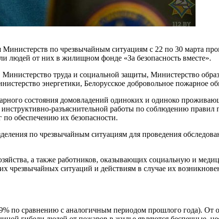
я Министерств по чрезвычайным ситуациям с 22 по 30 марта п
и людей от них в жилищном фонде «За безопасность вместе».
, Министерство труда и социальной защиты, Министерство обр
инистерство энергетики, Белорусское добровольное пожарное о
ожарного состояния домовладений одиноких и одиноко проживаю
и инструктивно-разъяснительной работы по соблюдению правил 
 по обеспечению их безопасности.
азделения по чрезвычайным ситуациям для проведения обследов
зяйства, а также работников, оказывающих социальную и медиц
их чрезвычайных ситуаций и действиям в случае их возникнове
2,9% по сравнению с аналогичным периодом прошлого года). От 
чиной гибели людей от пожаров в жилье являются беспечные, н