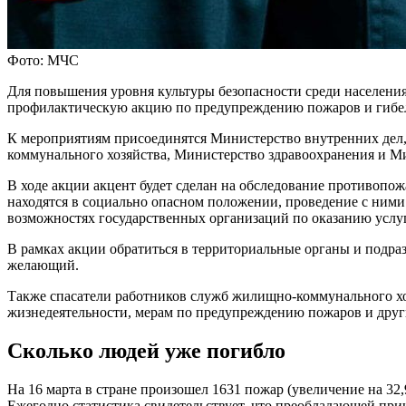
Фото: МЧС
Для повышения уровня культуры безопасности среди населени
профилактическую акцию по предупреждению пожаров и гибел
К мероприятиям присоединятся Министерство внутренних дел
коммунального хозяйства, Министерство здравоохранения и М
В ходе акции акцент будет сделан на обследование противоп
находятся в социально опасном положении, проведение с ним
возможностях государственных организаций по оказанию услуг
В рамках акции обратиться в территориальные органы и подр
желающий.
Также спасатели работников служб жилищно-коммунального хо
жизнедеятельности, мерам по предупреждению пожаров и друг
Сколько людей уже погибло
На 16 марта в стране произошел 1631 пожар (увеличение на 3
Ежегодно статистика свидетельствует, что преобладающей при