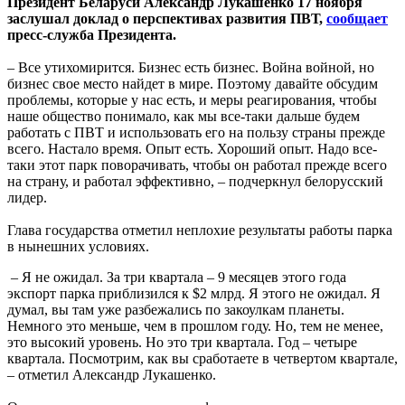
Президент Беларуси Александр Лукашенко 17 ноября
заслушал доклад о перспективах развития ПВТ,
сообщает
пресс-служба Президента.
– Все утихомирится. Бизнес есть бизнес. Война войной, но
бизнес свое место найдет в мире. Поэтому давайте обсудим
проблемы, которые у нас есть, и меры реагирования, чтобы
наше общество понимало, как мы все-таки дальше будем
работать с ПВТ и использовать его на пользу страны прежде
всего. Настало время. Опыт есть. Хороший опыт. Надо все-
таки этот парк поворачивать, чтобы он работал прежде всего
на страну, и работал эффективно, – подчеркнул белорусский
лидер.
Глава государства отметил неплохие результаты работы парка
в нынешних условиях.
– Я не ожидал. За три квартала – 9 месяцев этого года
экспорт парка приблизился к $2 млрд. Я этого не ожидал. Я
думал, вы там уже разбежались по закоулкам планеты.
Немного это меньше, чем в прошлом году. Но, тем не менее,
это высокий уровень. Но это три квартала. Год – четыре
квартала. Посмотрим, как вы сработаете в четвертом квартале,
– отметил Александр Лукашенко.