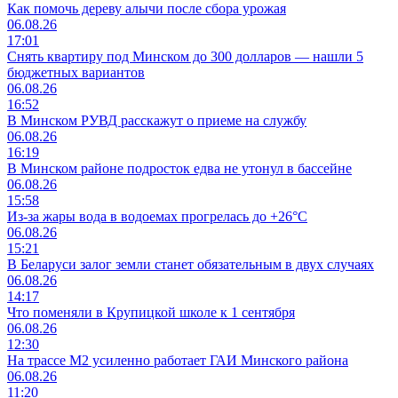
Как помочь дереву алычи после сбора урожая
06.08.26
17:01
Снять квартиру под Минском до 300 долларов — нашли 5
бюджетных вариантов
06.08.26
16:52
В Минском РУВД расскажут о приеме на службу
06.08.26
16:19
В Минском районе подросток едва не утонул в бассейне
06.08.26
15:58
Из-за жары вода в водоемах прогрелась до +26°C
06.08.26
15:21
В Беларуси залог земли станет обязательным в двух случаях
06.08.26
14:17
Что поменяли в Крупицкой школе к 1 сентября
06.08.26
12:30
На трассе М2 усиленно работает ГАИ Минского района
06.08.26
11:20