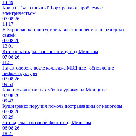
14:49
Как в СТ «Солнечный Бор» решают проблему с
электричеством
07.08.26
14:17
В Боровлянах приступили к восстановлению пешеходных
связей
07.08.26
13:01
Кто и как открыл зоогостиницу под Минском
07.08.26
11:51
На автодороге возле колледжа МВД идет обновление
инфраструктуры
07.08.26
09:53
Как проходит ночная уборка урожая на Минщине
07.08.26
09:43
Кушнаренко поручил помочь пострадавшим от непогоды
07.08.26
09:29
Что наделал грозовой фронт под Минском
06.08.26
18:21