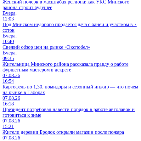
Женский почерк в масштабах региона: как УКС Минского
района строит будущее
Вчера,
12:03
Под Минском недорого продается дача с баней и участком в 7
соток
Вчера,
10:40
Свежий обзор цен на рынке «Экспобел»
Вчера,
09:35
Жительница Минского района рассказала правду о работе
фуршетным мастером в декрете
07.08.26
16:54
Картофель по 1,30, помидоры и сезонный инжир — что почем
на рынке в Таборах
07.08.26
16:18
Президент потребовал навести порядок в работе автолавок и
готовиться к зиме
07.08.26
15:21
Жители деревни Бродок открыли магазин после пожара
07.08.26