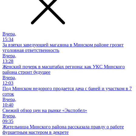
Вчера,
15:34
За взятки заведующей магазина в Минском районе грозит
уголовная ответственность
Вчера,
13:28
Женский почерк в масштабах региона: как УКС Минского
района строит будущее
Вчера,
12:03
Под Минском недорого продается дача с баней и участком в 7
соток
Вчера,
10:40
Свежий обзор цен на рынке «Экспобел»
Вчера,
09:35
Жительница Минского района рассказала правду о работе
фуршетным мастером в декрете