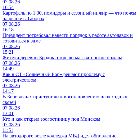
07.08.26
16:54
Картофель по 1,30, помидоры и сезонный инжир — что почем
на рынке в Таборах
07.08.26
16:18
Президент потребовал навести порядок в работе автолавок и
готовиться к зиме
07.08.26
15:21
Жители деревни Бродок открыли магазин после пожара
07.08.26
14:49
Как в СТ «Солнечный Бор» решают проблему с
электричеством
07.08.26
14:17
В Боровлянах приступили к восстановлению пешеходных
связей
07.08.26
13:01
Кто и как открыл зоогостиницу под Минском
07.08.26
11:51
На автодороге возле колледжа МВД идет обновление