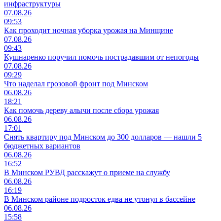
инфраструктуры
07.08.26
09:53
Как проходит ночная уборка урожая на Минщине
07.08.26
09:43
Кушнаренко поручил помочь пострадавшим от непогоды
07.08.26
09:29
Что наделал грозовой фронт под Минском
06.08.26
18:21
Как помочь дереву алычи после сбора урожая
06.08.26
17:01
Снять квартиру под Минском до 300 долларов — нашли 5
бюджетных вариантов
06.08.26
16:52
В Минском РУВД расскажут о приеме на службу
06.08.26
16:19
В Минском районе подросток едва не утонул в бассейне
06.08.26
15:58