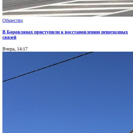
Общество
В Боровлянах приступили к восстановлению пешеходных
связей
Вчера, 14:17