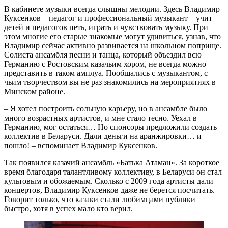
В кабинете музыки всегда слышны мелодии. Здесь Владимир
Куксенков – педагог и профессиональный музыкант – учит
детей и педагогов петь, играть и чувствовать музыку. При
этом многие его старые знакомые могут удивиться, узнав, что
Владимир сейчас активно развивается на школьном поприще.
Солиста ансамбля песни и танца, который объездил всю
Германию с Ростовским казачьим хором, не всегда можно
представить в таком амплуа. Пообщались с музыкантом, с
чьим творчеством вы не раз знакомились на мероприятиях в
Минском районе.
– Я хотел построить сольную карьеру, но в ансамбле было
много возрастных артистов, и мне стало тесно. Уехал в
Германию, мог остаться… Но спонсоры предложили создать
коллектив в Беларуси. Дали деньги на аранжировки… и
пошло! – вспоминает Владимир Куксенков.
Так появился казачий ансамбль «Батька Атаман». За короткое
время благодаря талантливому коллективу, в Беларуси он стал
культовым и обожаемым. Сколько с 2009 года артисты дали
концертов, Владимир Куксенков даже не берется посчитать.
Говорит только, что казаки стали любимцами публики
быстро, хотя в успех мало кто верил.