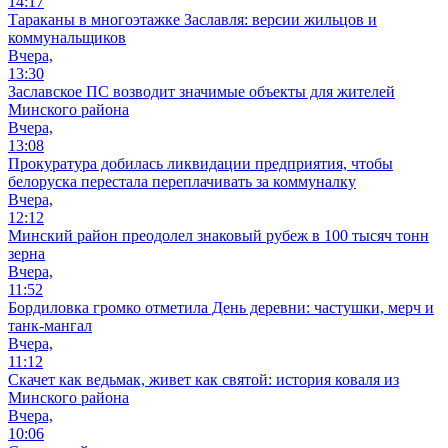
14:17
Тараканы в многоэтажке Заславля: версии жильцов и
коммунальщиков
Вчера,
13:30
Заславское ПС возводит значимые объекты для жителей
Минского района
Вчера,
13:08
Прокуратура добилась ликвидации предприятия, чтобы
белоруска перестала переплачивать за коммуналку
Вчера,
12:12
Минский район преодолел знаковый рубеж в 100 тысяч тонн
зерна
Вчера,
11:52
Бордиловка громко отметила День деревни: частушки, мерч и
танк-мангал
Вчера,
11:12
Скачет как ведьмак, живет как святой: история коваля из
Минского района
Вчера,
10:06