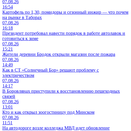
07.08.26
16:54
Картофель по 1,30, помидоры и сезонный инжир — что почем
на рынке в Таборах
07.08.26
16:18
Президент потребовал навести порядок в работе автолавок и
готовиться к зиме
07.08.26
15:21
Жители деревни Бродок открыли магазин после пожара
07.08.26
14:49
Как в СТ «Солнечный Бор» решают проблему с
электричеством
07.08.26
14:17
В Боровлянах приступили к восстановлению пешеходных
связей
07.08.26
13:01
Кто и как открыл зоогостиницу под Минском
07.08.26
11:51
На автодороге возле колледжа МВД идет обновление