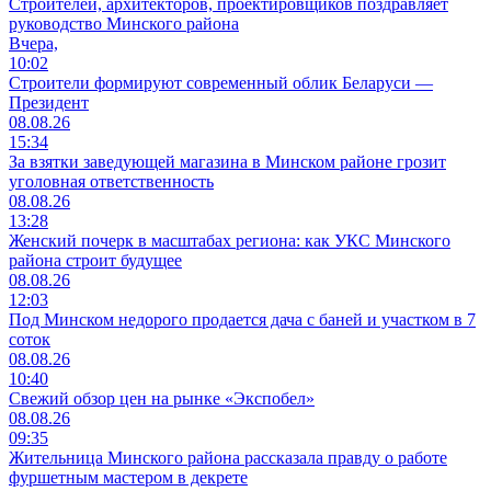
Cтроителей, архитекторов, проектировщиков поздравляет
руководство Минского района
Вчера,
10:02
Строители формируют современный облик Беларуси —
Президент
08.08.26
15:34
За взятки заведующей магазина в Минском районе грозит
уголовная ответственность
08.08.26
13:28
Женский почерк в масштабах региона: как УКС Минского
района строит будущее
08.08.26
12:03
Под Минском недорого продается дача с баней и участком в 7
соток
08.08.26
10:40
Свежий обзор цен на рынке «Экспобел»
08.08.26
09:35
Жительница Минского района рассказала правду о работе
фуршетным мастером в декрете