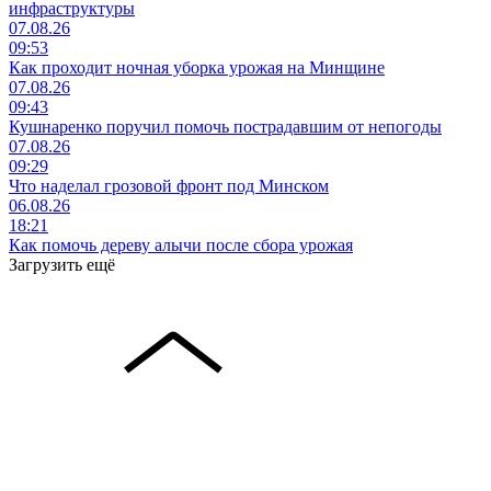
инфраструктуры
07.08.26
09:53
Как проходит ночная уборка урожая на Минщине
07.08.26
09:43
Кушнаренко поручил помочь пострадавшим от непогоды
07.08.26
09:29
Что наделал грозовой фронт под Минском
06.08.26
18:21
Как помочь дереву алычи после сбора урожая
Загрузить ещё