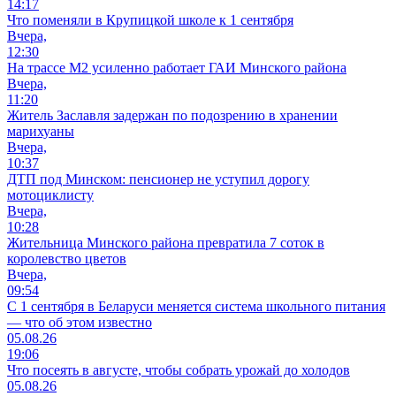
14:17
Что поменяли в Крупицкой школе к 1 сентября
Вчера,
12:30
На трассе М2 усиленно работает ГАИ Минского района
Вчера,
11:20
Житель Заславля задержан по подозрению в хранении
марихуаны
Вчера,
10:37
ДТП под Минском: пенсионер не уступил дорогу
мотоциклисту
Вчера,
10:28
Жительница Минского района превратила 7 соток в
королевство цветов
Вчера,
09:54
С 1 сентября в Беларуси меняется система школьного питания
— что об этом известно
05.08.26
19:06
Что посеять в августе, чтобы собрать урожай до холодов
05.08.26