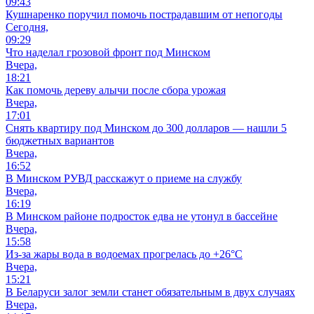
09:43
Кушнаренко поручил помочь пострадавшим от непогоды
Сегодня,
09:29
Что наделал грозовой фронт под Минском
Вчера,
18:21
Как помочь дереву алычи после сбора урожая
Вчера,
17:01
Снять квартиру под Минском до 300 долларов — нашли 5
бюджетных вариантов
Вчера,
16:52
В Минском РУВД расскажут о приеме на службу
Вчера,
16:19
В Минском районе подросток едва не утонул в бассейне
Вчера,
15:58
Из-за жары вода в водоемах прогрелась до +26°C
Вчера,
15:21
В Беларуси залог земли станет обязательным в двух случаях
Вчера,