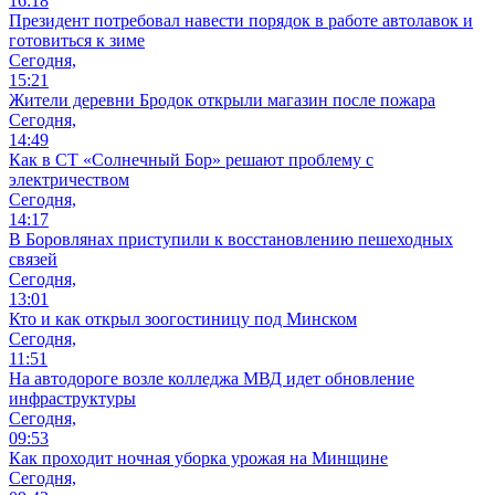
16:18
Президент потребовал навести порядок в работе автолавок и
готовиться к зиме
Сегодня,
15:21
Жители деревни Бродок открыли магазин после пожара
Сегодня,
14:49
Как в СТ «Солнечный Бор» решают проблему с
электричеством
Сегодня,
14:17
В Боровлянах приступили к восстановлению пешеходных
связей
Сегодня,
13:01
Кто и как открыл зоогостиницу под Минском
Сегодня,
11:51
На автодороге возле колледжа МВД идет обновление
инфраструктуры
Сегодня,
09:53
Как проходит ночная уборка урожая на Минщине
Сегодня,