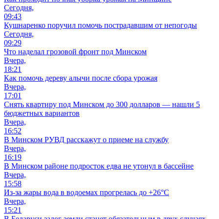
Сегодня,
09:43
Кушнаренко поручил помочь пострадавшим от непогоды
Сегодня,
09:29
Что наделал грозовой фронт под Минском
Вчера,
18:21
Как помочь дереву алычи после сбора урожая
Вчера,
17:01
Снять квартиру под Минском до 300 долларов — нашли 5
бюджетных вариантов
Вчера,
16:52
В Минском РУВД расскажут о приеме на службу
Вчера,
16:19
В Минском районе подросток едва не утонул в бассейне
Вчера,
15:58
Из-за жары вода в водоемах прогрелась до +26°C
Вчера,
15:21
В Беларуси залог земли станет обязательным в двух случаях