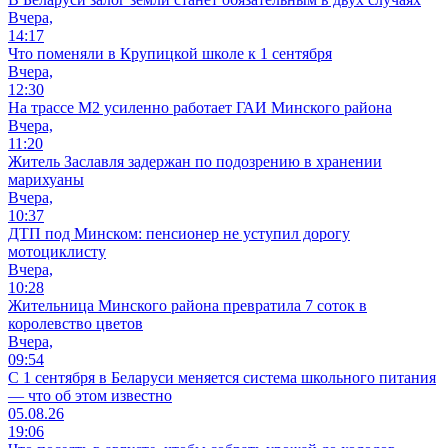
Вчера,
14:17
Что поменяли в Крупицкой школе к 1 сентября
Вчера,
12:30
На трассе М2 усиленно работает ГАИ Минского района
Вчера,
11:20
Житель Заславля задержан по подозрению в хранении
марихуаны
Вчера,
10:37
ДТП под Минском: пенсионер не уступил дорогу
мотоциклисту
Вчера,
10:28
Жительница Минского района превратила 7 соток в
королевство цветов
Вчера,
09:54
С 1 сентября в Беларуси меняется система школьного питания
— что об этом известно
05.08.26
19:06