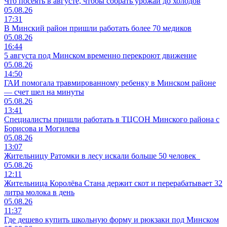
Что посеять в августе, чтобы собрать урожай до холодов
05.08.26
17:31
В Минский район пришли работать более 70 медиков
05.08.26
16:44
5 августа под Минском временно перекроют движение
05.08.26
14:50
ГАИ помогала травмированному ребенку в Минском районе
— счет шел на минуты
05.08.26
13:41
Специалисты пришли работать в ТЦСОН Минского района с
Борисова и Могилева
05.08.26
13:07
Жительницу Ратомки в лесу искали больше 50 человек
05.08.26
12:11
Жительница Королёва Стана держит скот и перерабатывает 32
литра молока в день
05.08.26
11:37
Где дешево купить школьную форму и рюкзаки под Минском