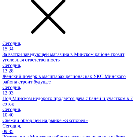
Сегодня,
15:34
За взятки заведующей магазина в Минском районе грозит
уголовная ответственность
Сегодня,
13:28
Женский почерк в масштабах региона: как УКС Минского
района строит будущее
Сегодня,
12:03
Под Минском недорого продается дача с баней и участком в 7
соток
Сегодня,
10:40
Свежий обзор цен на рынке «Экспобел»
Сегодня,
09:35
Жительница Минского района рассказала правду о работе