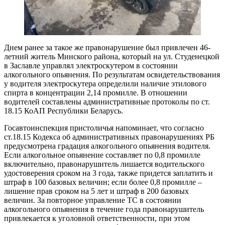
Днем ранее за такое же правонарушение был привлечен 46-
летний житель Минского района, который на ул. Студенецкой
в Заславле управлял электроскутером в состоянии
алкогольного опьянения. По результатам освидетельствования
у водителя электроскутера определили наличие этилового
спирта в концентрации 2,14 промилле. В отношении
водителей составлены административные протоколы по ст.
18.15 КоАП Республики Беларусь.
Госавтоинспекция пристоличья напоминает, что согласно
ст.18.15 Кодекса об административных правонарушениях РБ
предусмотрена градация алкогольного опьянения водителя.
Если алкогольное опьянение составляет по 0,8 промилле
включительно, правонарушитель лишается водительского
удостоверения сроком на 3 года, также придется заплатить и
штраф в 100 базовых величин; если более 0,8 промилле –
лишение прав сроком на 5 лет и штраф в 200 базовых
величин. За повторное управление ТС в состоянии
алкогольного опьянения в течение года правонарушитель
привлекается к уголовной ответственности, при этом