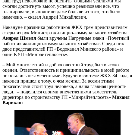
ваш труд невозможно не оценить. Общими усилиями мы
смогли достигнуть высот, успешно реализовали все, что
планировали, выполнили даже больше из того, что было
намечено, – сказал Андрей Михайлович.
Накануне праздника работников ЖКХ трем представителям
сферы из рук Министра жилищно-коммунального хозяйства
Андрея Шмеля
были вручены Нагрудные знаки «Почетный
работник жилищно-коммунального хозяйства». Среди них –
двое представителей ГП «Водоканал Минского района» и
один КУП «Минрайтеплосеть».
– Мой многолетний и добросовестный труд был высоко
оценен. Ответственность и принципиальность в моей работе
не остались незамеченными. Будучи в системе ЖКХ 34 года, я
наконец пришел к тому, о чем мечтал. За всеми этими
показателями стоит труд человека, а наша главная ценность –
люди, – поделился своими впечатлениями заместитель
директора по строительству ГП «Минрайтеплосеть»
Михаил
Варикаш
.