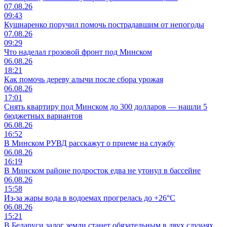
07.08.26
09:43
Кушнаренко поручил помочь пострадавшим от непогоды
07.08.26
09:29
Что наделал грозовой фронт под Минском
06.08.26
18:21
Как помочь дереву алычи после сбора урожая
06.08.26
17:01
Снять квартиру под Минском до 300 долларов — нашли 5
бюджетных вариантов
06.08.26
16:52
В Минском РУВД расскажут о приеме на службу
06.08.26
16:19
В Минском районе подросток едва не утонул в бассейне
06.08.26
15:58
Из-за жары вода в водоемах прогрелась до +26°C
06.08.26
15:21
В Беларуси залог земли станет обязательным в двух случаях