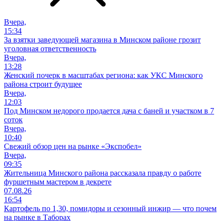
Вчера,
15:34
За взятки заведующей магазина в Минском районе грозит
уголовная ответственность
Вчера,
13:28
Женский почерк в масштабах региона: как УКС Минского
района строит будущее
Вчера,
12:03
Под Минском недорого продается дача с баней и участком в 7
соток
Вчера,
10:40
Свежий обзор цен на рынке «Экспобел»
Вчера,
09:35
Жительница Минского района рассказала правду о работе
фуршетным мастером в декрете
07.08.26
16:54
Картофель по 1,30, помидоры и сезонный инжир — что почем
на рынке в Таборах