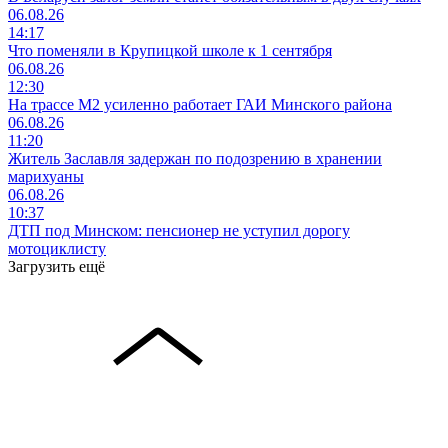
06.08.26
14:17
Что поменяли в Крупицкой школе к 1 сентября
06.08.26
12:30
На трассе М2 усиленно работает ГАИ Минского района
06.08.26
11:20
Житель Заславля задержан по подозрению в хранении
марихуаны
06.08.26
10:37
ДТП под Минском: пенсионер не уступил дорогу
мотоциклисту
Загрузить ещё