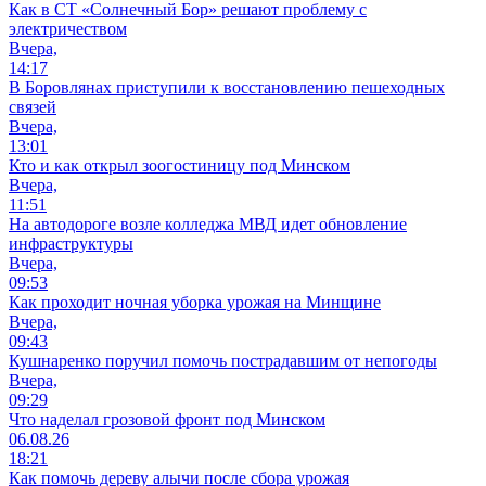
Как в СТ «Солнечный Бор» решают проблему с
электричеством
Вчера,
14:17
В Боровлянах приступили к восстановлению пешеходных
связей
Вчера,
13:01
Кто и как открыл зоогостиницу под Минском
Вчера,
11:51
На автодороге возле колледжа МВД идет обновление
инфраструктуры
Вчера,
09:53
Как проходит ночная уборка урожая на Минщине
Вчера,
09:43
Кушнаренко поручил помочь пострадавшим от непогоды
Вчера,
09:29
Что наделал грозовой фронт под Минском
06.08.26
18:21
Как помочь дереву алычи после сбора урожая