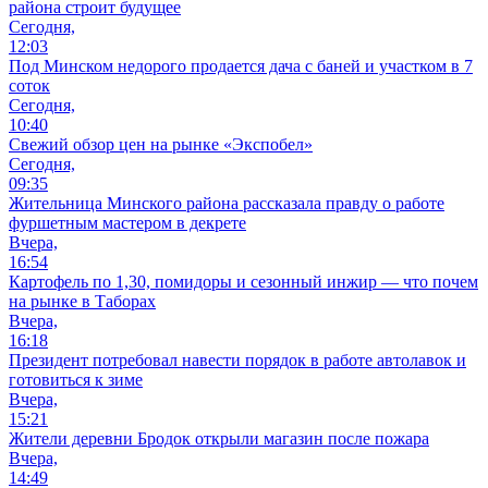
района строит будущее
Сегодня,
12:03
Под Минском недорого продается дача с баней и участком в 7
соток
Сегодня,
10:40
Свежий обзор цен на рынке «Экспобел»
Сегодня,
09:35
Жительница Минского района рассказала правду о работе
фуршетным мастером в декрете
Вчера,
16:54
Картофель по 1,30, помидоры и сезонный инжир — что почем
на рынке в Таборах
Вчера,
16:18
Президент потребовал навести порядок в работе автолавок и
готовиться к зиме
Вчера,
15:21
Жители деревни Бродок открыли магазин после пожара
Вчера,
14:49