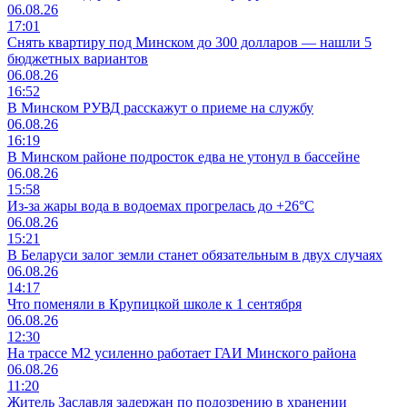
06.08.26
17:01
Снять квартиру под Минском до 300 долларов — нашли 5
бюджетных вариантов
06.08.26
16:52
В Минском РУВД расскажут о приеме на службу
06.08.26
16:19
В Минском районе подросток едва не утонул в бассейне
06.08.26
15:58
Из-за жары вода в водоемах прогрелась до +26°C
06.08.26
15:21
В Беларуси залог земли станет обязательным в двух случаях
06.08.26
14:17
Что поменяли в Крупицкой школе к 1 сентября
06.08.26
12:30
На трассе М2 усиленно работает ГАИ Минского района
06.08.26
11:20
Житель Заславля задержан по подозрению в хранении