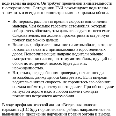
водителем на дороге. Он требует предельной внимательности
и осторожности. Сотрудники ГАИ рекомендуют водителям
запомнить и всегда выполнять три главных правила обгона.
Во-первых, рассчитать время и скорость выполнения
маневра. Чем больше габариты автомобиля, который
собираетесь обогнать, тем дальше следует от него ехать.
Следовательно, вы должны просматривать встречную
полосу как можно дальше.
Во-вторых, обратите внимание на автомобили, которые
готовятся выехать с примыкающих второстепенных
дорог. Поворачивающие направо водители обычно
смотрят только налево, поэтому автомобиль, идущий на
обгон по встречной полосе, будет для них
неожиданностью.
В-третьих, перед обгоном проверьте, нет ли позади
автомобиля, движущегося быстрее вас. Если впереди
водитель снижает скорость, не торопитесь его обгонять,
сначала поймите, почему он это делает. При обгоне даже
на пустой дороге надо в любой момент ожидать
появления встречного автомобиля.
В ходе профилактической акции «Встречная полоса»
нарядами ДПС будут организованы рейды, направленные на
выявление и пресечение нарушений правил обгона и выезда