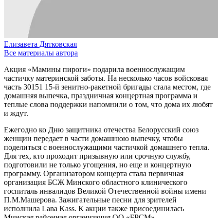
Елизавета Дятковская
Все материалы автора
Акция «Мамины пироги» подарила военнослужащим
частичку материнской заботы. На несколько часов войсковая
часть 30151 15-й зенитно-ракетной бригады стала местом, где
домашняя выпечка, праздничная концертная программа и
теплые слова поддержки напомнили о том, что дома их любят
и ждут.
Ежегодно ко Дню защитника отечества Белорусский союз
женщин передает в части домашнюю выпечку, чтобы
поделиться с военнослужащими частичкой домашнего тепла.
Для тех, кто проходит призывную или срочную службу,
подготовили не только угощения, но еще и концертную
программу. Организатором концерта стала первичная
организация БСЖ Минского областного клинического
госпиталь инвалидов Великой Отечественной войны имени
П.М.Машерова. Зажигательные песни для зрителей
исполнила Lana Kass. К акции также присоединилась
Минская районная организация ОО «БРСМ».