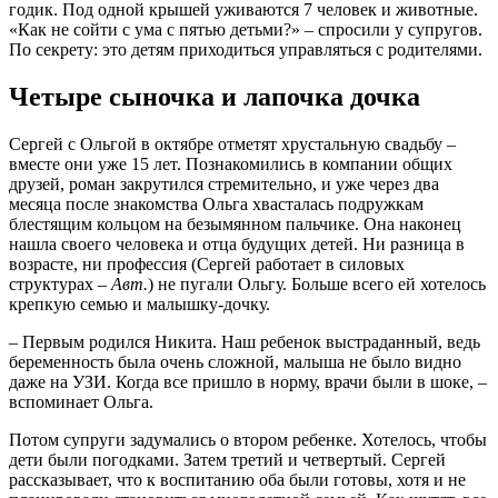
годик. Под одной крышей уживаются 7 человек и животные.
«Как не сойти с ума с пятью детьми?» – спросили у супругов.
По секрету: это детям приходиться управляться с родителями.
Четыре сыночка и лапочка дочка
Сергей с Ольгой в октябре отметят хрустальную свадьбу –
вместе они уже 15 лет. Познакомились в компании общих
друзей, роман закрутился стремительно, и уже через два
месяца после знакомства Ольга хвасталась подружкам
блестящим кольцом на безымянном пальчике. Она наконец
нашла своего человека и отца будущих детей. Ни разница в
возрасте, ни профессия (Сергей работает в силовых
структурах –
Авт.
) не пугали Ольгу. Больше всего ей хотелось
крепкую семью и малышку-дочку.
– Первым родился Никита. Наш ребенок выстраданный, ведь
беременность была очень сложной, малыша не было видно
даже на УЗИ. Когда все пришло в норму, врачи были в шоке, –
вспоминает Ольга.
Потом супруги задумались о втором ребенке. Хотелось, чтобы
дети были погодками. Затем третий и четвертый. Сергей
рассказывает, что к воспитанию оба были готовы, хотя и не