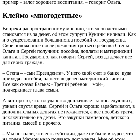
пример – залог хорошего воспитания, – говорит Ольга.
Клеймо «многодетные»
Вопреки распространенному мнению, что многодетными
становятся из-за денег, об этом супруги Кукины не знали. Как
и о существовании большинства пособий от государства.
Свое положенное после рождения третьего ребенка Степы
Ольга и Сергей получили: пособия, доплаты и материнский
капитал. Государство, как говорит Сергей, всегда делает все
для своих граждан.
– Степа – «сын Президента». У него свой счет в банке, куда
приходят пособия, на него выделен материнский капитал…
Все как сказал Батька: «Третий ребенок – мой», –
подчеркивает глава семьи.
А вот про то, что государство доплачивает за последующих,
узнали спустя время. Сергей и Ольга хорошо зарабатывают, в
дополнительных деньгах не нуждаются, а все пособия тратят
исключительно на детей. Это закупки памперсов, детского
питания, смесей и прочего.
– Мы не знали, что есть субсидии, даже не были в курсе, что
на орден Матери надо подавать документы. Мне об этом