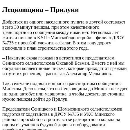
Лецковщина – Прилуки
Добраться из одного населенного пункта в другой составляет
всего 30 минут пешком, при этом качественного
транспортного сообщения между ними нет. Несколько лет
жители писали в КУП «Минскоблдорстрой» – филиал ДРСУ
№735 с просьбой уложить асфальт. В этом году дорогу
включили в план строительства этого года.
– Накануне схода граждан я встретился с председателем
Сеницкого сельисполкома Оксаной Есьман. Вместе с ней мы
обсудили коллективные письма, которые приходят от граждан
и пути их решения, – рассказал Александр Мельников.
Так, сельчане подняли вопрос о транспортном сообщении с
Минском. Дело в том, что из Лецковщины до Минска не ездит
ни один автобус или маршрутка, а чтобы доехать до столицы
нужно пешком дойти до Прилук.
Председатели Сеницкого и Щомыслицкого сельисполкомов
подготовят ходатайства в ДРСУ №735 и УКС Минского
района с просьбой о строительстве разворотного кольца на
одном из участков будущей дороги и оборудовании
автобусных остановок.