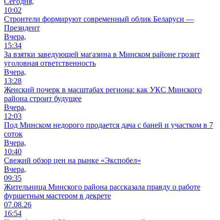
Сегодня,
10:02
Строители формируют современный облик Беларуси —
Президент
Вчера,
15:34
За взятки заведующей магазина в Минском районе грозит
уголовная ответственность
Вчера,
13:28
Женский почерк в масштабах региона: как УКС Минского
района строит будущее
Вчера,
12:03
Под Минском недорого продается дача с баней и участком в 7
соток
Вчера,
10:40
Свежий обзор цен на рынке «Экспобел»
Вчера,
09:35
Жительница Минского района рассказала правду о работе
фуршетным мастером в декрете
07.08.26
16:54