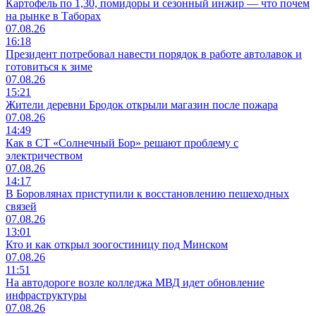
Картофель по 1,30, помидоры и сезонный инжир — что почем
на рынке в Таборах
07.08.26
16:18
Президент потребовал навести порядок в работе автолавок и
готовиться к зиме
07.08.26
15:21
Жители деревни Бродок открыли магазин после пожара
07.08.26
14:49
Как в СТ «Солнечный Бор» решают проблему с
электричеством
07.08.26
14:17
В Боровлянах приступили к восстановлению пешеходных
связей
07.08.26
13:01
Кто и как открыл зоогостиницу под Минском
07.08.26
11:51
На автодороге возле колледжа МВД идет обновление
инфраструктуры
07.08.26