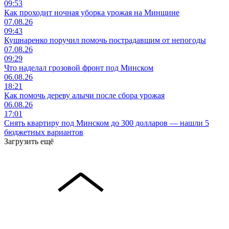
09:53
Как проходит ночная уборка урожая на Минщине
07.08.26
09:43
Кушнаренко поручил помочь пострадавшим от непогоды
07.08.26
09:29
Что наделал грозовой фронт под Минском
06.08.26
18:21
Как помочь дереву алычи после сбора урожая
06.08.26
17:01
Снять квартиру под Минском до 300 долларов — нашли 5
бюджетных вариантов
Загрузить ещё