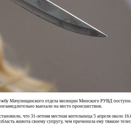
ужбу Мачулищанского отдела милиции Минского РУВД поступило
 незамедлительно выехали на место происшествия.
новили, что 31-летняя местная жительница 5 апреля около 16.00
область живота своему супругу, чем причинила ему тяжкие теле