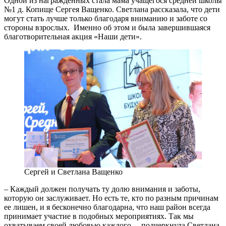
Одной из награжденных стала мама учащегося средней школы
№1 д. Копище Сергея Ващенко. Светлана рассказала, что дети
могут стать лучше только благодаря вниманию и заботе со
стороны взрослых. Именно об этом и была завершившаяся
благотворительная акция «Наши дети».
Сергей и Светлана Ващенко
– Каждый должен получать ту долю внимания и заботы,
которую он заслуживает. Но есть те, кто по разным причинам
ее лишен, и я бесконечно благодарна, что наш район всегда
принимает участие в подобных мероприятиях. Так мы
охватываем своей любовью каждого, – подчеркнула Светлана.