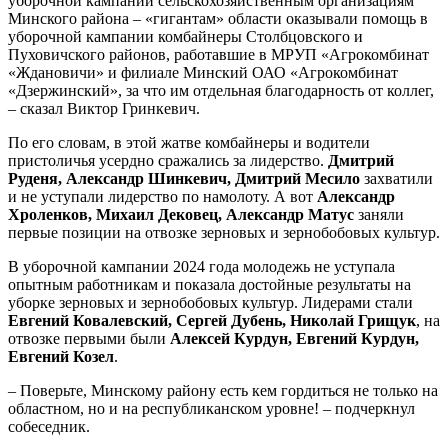
уборочной кампании сельскохозяйственным организациям
Минского района – «гигантам» области оказывали помощь в
уборочной кампании комбайнеры Столбцовского и
Пуховичского районов, работавшие в МРУП «Агрокомбинат
«Ждановичи» и филиале Минский ОАО «Агрокомбинат
«Дзержинский», за что им отдельная благодарность от коллег,
– сказал Виктор Гринкевич.
По его словам, в этой жатве комбайнеры и водители
пристоличья усердно сражались за лидерство.
Дмитрий
Руденя, Александр Шинкевич, Дмитрий Месило
захватили
и не уступали лидерство по намолоту. А вот
Александр
Хроленков, Михаил Дековец, Александр Матус
заняли
первые позиции на отвозке зерновых и зернобобовых культур.
В уборочной кампании 2024 года молодежь не уступала
опытным работникам и показала достойные результаты на
уборке зерновых и зернобобовых культур. Лидерами стали
Евгений Ковалевский, Сергей Дубень, Николай Грищук
, на
отвозке первыми были
Алексей Курдун, Евгений Курдун,
Евгений Козел
.
– Поверьте, Минскому району есть кем гордиться не только на
областном, но и на республиканском уровне! – подчеркнул
собеседник.