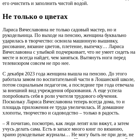
его очистить и заполнить чистой водой.
Не только о цветах
Лариса Вячеславовна не только садовый мастер, но и
рукодельница. По выходе на пенсию, женщина буквально
ударилась в творчество: освоила машинную вышивку,
рисование, вязание цветов, плетение, выпечку… Лариса
Вячеславовна с улыбкой подчеркивает, что не умеет сидеть на
месте и всегда найдет, чем заняться. Вытянуть ноги перед
телевизором совсем не про нее.
С декабря 2023 года женщина вышла на пенсию. До этого
работала замом по воспитательной части в Лошанской школе,
потом социальным педагогом, а последние три года отвечала
за внешний вид учреждения образования. А еще успела
попробовать себя в роли учителя трудового обучения.
Поскольку Лариса Вячеславовна теперь всегда дома, то и
площадь приложения ее труда увеличилась. И домашние
хлопоты, творчество и садоводство – только в радость.
– Я почитаю, посмотрю, как люди лепят или вяжут, а затем
учусь делать сама. Есть в запасе много книг по вязанию,
храню рукодельные журналы… Не могу быть не при деле, не