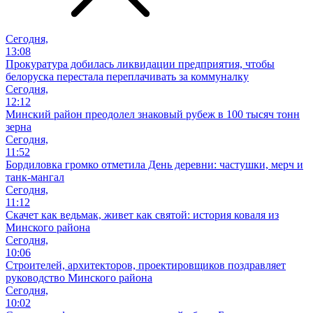
Сегодня,
13:08
Прокуратура добилась ликвидации предприятия, чтобы
белоруска перестала переплачивать за коммуналку
Сегодня,
12:12
Минский район преодолел знаковый рубеж в 100 тысяч тонн
зерна
Сегодня,
11:52
Бордиловка громко отметила День деревни: частушки, мерч и
танк-мангал
Сегодня,
11:12
Скачет как ведьмак, живет как святой: история коваля из
Минского района
Сегодня,
10:06
Cтроителей, архитекторов, проектировщиков поздравляет
руководство Минского района
Сегодня,
10:02