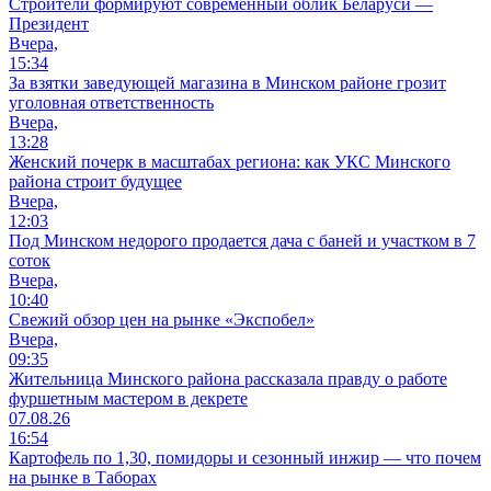
Строители формируют современный облик Беларуси —
Президент
Вчера,
15:34
За взятки заведующей магазина в Минском районе грозит
уголовная ответственность
Вчера,
13:28
Женский почерк в масштабах региона: как УКС Минского
района строит будущее
Вчера,
12:03
Под Минском недорого продается дача с баней и участком в 7
соток
Вчера,
10:40
Свежий обзор цен на рынке «Экспобел»
Вчера,
09:35
Жительница Минского района рассказала правду о работе
фуршетным мастером в декрете
07.08.26
16:54
Картофель по 1,30, помидоры и сезонный инжир — что почем
на рынке в Таборах