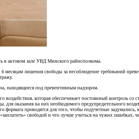
сь в актовом зале УВД Минского райисполкома.
 6 месяцам лишения свободы за несоблюдение требований преве
тражу.
на, находящиеся под превентивным надзором.
о воздействия, которая обеспечивает постоянный контроль со с
ды, для оказания на них необходимого предупредительного воз
формата проводятся для того, чтобы подучетные задумались, ка
«заплатить» свободой и что лучше учиться на чужих ошибках, че