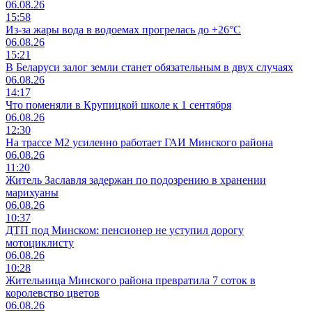
06.08.26
15:58
Из-за жары вода в водоемах прогрелась до +26°C
06.08.26
15:21
В Беларуси залог земли станет обязательным в двух случаях
06.08.26
14:17
Что поменяли в Крупицкой школе к 1 сентября
06.08.26
12:30
На трассе М2 усиленно работает ГАИ Минского района
06.08.26
11:20
Житель Заславля задержан по подозрению в хранении
марихуаны
06.08.26
10:37
ДТП под Минском: пенсионер не уступил дорогу
мотоциклисту
06.08.26
10:28
Жительница Минского района превратила 7 соток в
королевство цветов
06.08.26