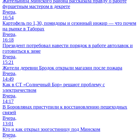
Жительница Минского района рассказала правду о работе
фуршетным мастером в декрете
Вчера,
16:54
Картофель по 1,30, помидоры и сезонный инжир — что почем
на рынке в Таборах
Вчера,
16:18
Президент потребовал навести порядок в работе автолавок и
готовиться к зиме
Вчера,
15:21
Жители деревни Бродок открыли магазин после пожара
Вчера,
14:49
Как в СТ «Солнечный Бор» решают проблему с
электричеством
Вчера,
14:17
В Боровлянах приступили к восстановлению пешеходных
связей
Вчера,
13:01
Кто и как открыл зоогостиницу под Минском
Вчера,