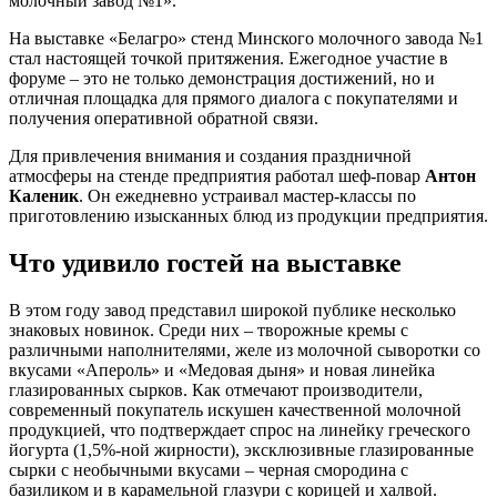
молочный завод №1».
На выставке «Белагро» стенд Минского молочного завода №1
стал настоящей точкой притяжения. Ежегодное участие в
форуме – это не только демонстрация достижений, но и
отличная площадка для прямого диалога с покупателями и
получения оперативной обратной связи.
Для привлечения внимания и создания праздничной
атмосферы на стенде предприятия работал шеф-повар
Антон
Каленик
. Он ежедневно устраивал мастер-классы по
приготовлению изысканных блюд из продукции предприятия.
Что удивило гостей на выставке
В этом году завод представил широкой публике несколько
знаковых новинок. Среди них – творожные кремы с
различными наполнителями, желе из молочной сыворотки со
вкусами «Апероль» и «Медовая дыня» и новая линейка
глазированных сырков. Как отмечают производители,
современный покупатель искушен качественной молочной
продукцией, что подтверждает спрос на линейку греческого
йогурта (1,5%-ной жирности), эксклюзивные глазированные
сырки с необычными вкусами – черная смородина с
базиликом и в карамельной глазури с корицей и халвой.