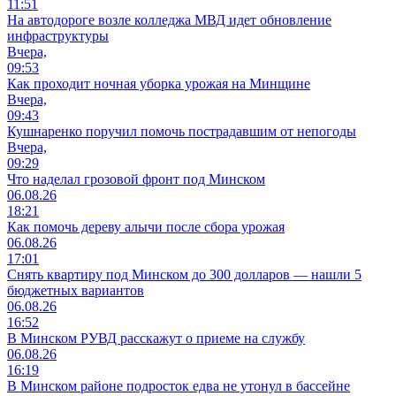
11:51
На автодороге возле колледжа МВД идет обновление
инфраструктуры
Вчера,
09:53
Как проходит ночная уборка урожая на Минщине
Вчера,
09:43
Кушнаренко поручил помочь пострадавшим от непогоды
Вчера,
09:29
Что наделал грозовой фронт под Минском
06.08.26
18:21
Как помочь дереву алычи после сбора урожая
06.08.26
17:01
Снять квартиру под Минском до 300 долларов — нашли 5
бюджетных вариантов
06.08.26
16:52
В Минском РУВД расскажут о приеме на службу
06.08.26
16:19
В Минском районе подросток едва не утонул в бассейне