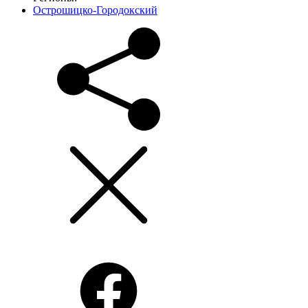
Острошицко-Городокский