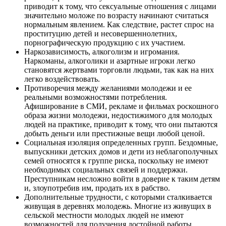
приводит к тому, что сексуальные отношения с лицами
значительно моложе по возрасту начинают считаться
нормальным явлением. Как следствие, растет спрос на
проституцию детей и несовершеннолетних,
порнографическую продукцию с их участием.
Наркозависимость, алкоголизм и игромания.
Наркоманы, алкоголики и азартные игроки легко
становятся жертвами торговли людьми, так как на них
легко воздействовать.
Противоречия между желаниями молодежи и ее
реальными возможностями потребления.
Афиширование в СМИ, рекламе и фильмах роскошного
образа жизни молодежи, недостижимого для молодых
людей на практике, приводит к тому, что они пытаются
добыть деньги или престижные вещи любой ценой.
Социальная изоляция определенных групп. Бездомные,
выпускники детских домов и дети из неблагополучных
семей относятся к группе риска, поскольку не имеют
необходимых социальных связей и поддержки.
Преступникам несложно войти в доверие к таким детям
и, злоупотребив им, продать их в рабство.
Дополнительные трудности, с которыми сталкивается
живущая в деревнях молодежь. Многие из живущих в
сельской местности молодых людей не имеют
возможностей для получения достойной работы.