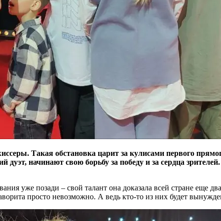
иссеры. Такая обстановка царит за кулисами первого прямог
й дуэт, начинают свою борьбу за победу и за сердца зрител
ания уже позади – свой талант она доказала всей стране еще два 
фаворита просто невозможно. А ведь кто-то из них будет вынужде