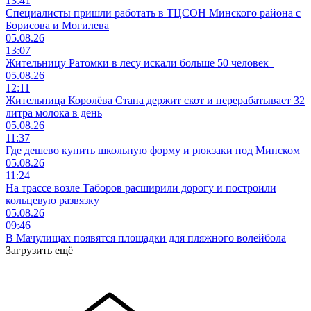
13:41
Специалисты пришли работать в ТЦСОН Минского района с
Борисова и Могилева
05.08.26
13:07
Жительницу Ратомки в лесу искали больше 50 человек
05.08.26
12:11
Жительница Королёва Стана держит скот и перерабатывает 32
литра молока в день
05.08.26
11:37
Где дешево купить школьную форму и рюкзаки под Минском
05.08.26
11:24
На трассе возле Таборов расширили дорогу и построили
кольцевую развязку
05.08.26
09:46
В Мачулищах появятся площадки для пляжного волейбола
Загрузить ещё