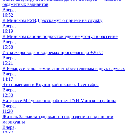
бюджетных вариантов
Вчера,
16:52
В Минском РУВД расскажут о приеме на службу
Вчера,
16:19
В Минском районе подросток едва не утонул в бассейне
Вчера,
15:58
Из-за жары вода в водоемах прогрелась до +26°C
Вчера,
15:21
В Беларуси залог земли станет обязательным в двух случаях
Вчера,
14:17
Что поменяли в Крупицкой школе к 1 сентября
Вчера,
12:30
На трассе М2 усиленно работает ГАИ Минского района
Вчера,
11:20
Житель Заславля задержан по подозрению в хранении
марихуаны
Вчера,
10:37