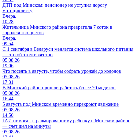
ДТП под Минском: пенсионер не уступил дорогу
мотоциклисту
Вчера,
10:28
Жительница Минского района превратила 7 соток в
королевство цветов
Вчера,
09:54
С 1 сентября в Беларуси меняется система школьного питания
— что об этом известно
05.08.26
19:06
Что посеять в августе, чтобы собрать урожай до холодов
05.08.26
17:31
В Минский район пришли работать более 70 медиков
05.08.26
16:44
5 августа под Минском временно перекроют движение
05.08.26
14:50
ГАИ помогала травмированному ребенку в Минском районе
— счет шел на минуты
05.08.26