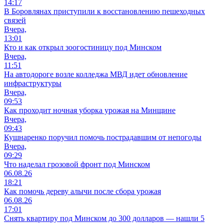
14:17
В Боровлянах приступили к восстановлению пешеходных
связей
Вчера,
13:01
Кто и как открыл зоогостиницу под Минском
Вчера,
11:51
На автодороге возле колледжа МВД идет обновление
инфраструктуры
Вчера,
09:53
Как проходит ночная уборка урожая на Минщине
Вчера,
09:43
Кушнаренко поручил помочь пострадавшим от непогоды
Вчера,
09:29
Что наделал грозовой фронт под Минском
06.08.26
18:21
Как помочь дереву алычи после сбора урожая
06.08.26
17:01
Снять квартиру под Минском до 300 долларов — нашли 5