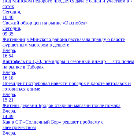
Под Минском недорого продается дача с баней и участком в 7
соток
Сегодня,
10:40
Свежий обзор цен на рынке «Экспобел»
Сегодня,
09:35
Жительница Минского района рассказала правду о работе
фуршетным мастером в декрете
Вчера,
16:54
Картофель по 1,30, помидоры и сезонный инжир — что почем
на рынке в Таборах
Вчера,
16:18
Президент потребовал навести порядок в работе автолавок и
готовиться к зиме
Вчера,
15:21
Жители деревни Бродок открыли магазин после пожара
Вчера,
14:49
Как в СТ «Солнечный Бор» решают проблему с
электричеством
Вчера,