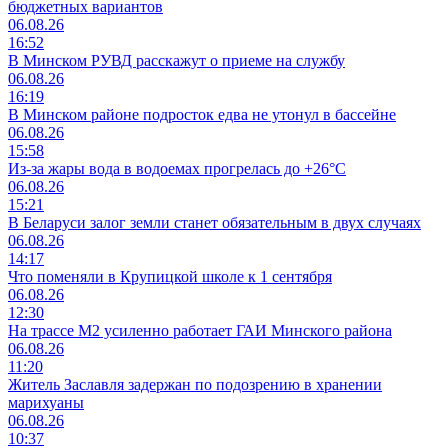
бюджетных вариантов
06.08.26
16:52
В Минском РУВД расскажут о приеме на службу
06.08.26
16:19
В Минском районе подросток едва не утонул в бассейне
06.08.26
15:58
Из-за жары вода в водоемах прогрелась до +26°C
06.08.26
15:21
В Беларуси залог земли станет обязательным в двух случаях
06.08.26
14:17
Что поменяли в Крупицкой школе к 1 сентября
06.08.26
12:30
На трассе М2 усиленно работает ГАИ Минского района
06.08.26
11:20
Житель Заславля задержан по подозрению в хранении
марихуаны
06.08.26
10:37