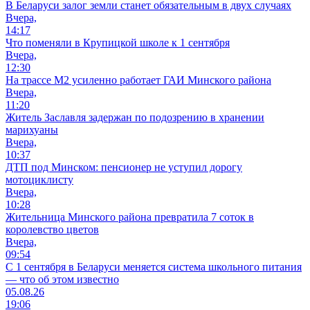
В Беларуси залог земли станет обязательным в двух случаях
Вчера,
14:17
Что поменяли в Крупицкой школе к 1 сентября
Вчера,
12:30
На трассе М2 усиленно работает ГАИ Минского района
Вчера,
11:20
Житель Заславля задержан по подозрению в хранении
марихуаны
Вчера,
10:37
ДТП под Минском: пенсионер не уступил дорогу
мотоциклисту
Вчера,
10:28
Жительница Минского района превратила 7 соток в
королевство цветов
Вчера,
09:54
С 1 сентября в Беларуси меняется система школьного питания
— что об этом известно
05.08.26
19:06