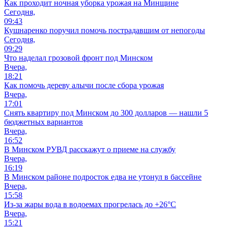
Как проходит ночная уборка урожая на Минщине
Сегодня,
09:43
Кушнаренко поручил помочь пострадавшим от непогоды
Сегодня,
09:29
Что наделал грозовой фронт под Минском
Вчера,
18:21
Как помочь дереву алычи после сбора урожая
Вчера,
17:01
Снять квартиру под Минском до 300 долларов — нашли 5
бюджетных вариантов
Вчера,
16:52
В Минском РУВД расскажут о приеме на службу
Вчера,
16:19
В Минском районе подросток едва не утонул в бассейне
Вчера,
15:58
Из-за жары вода в водоемах прогрелась до +26°C
Вчера,
15:21