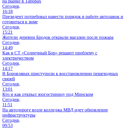
на рынке в Таборах
Сегодня,
16:18
Президент потребовал навести порядок в работе автолавок и
готовиться к зиме
Сегодня,
15:21
Жители деревни Бродок открыли магазин после пожара
Сегодня,
14:49
Как в СТ «Солнечный Бор» решают проблему с
электричеством
Сегодня,
14:17
В Боровлянах приступили к восстановлению пешеходных
связей
Сегодня,
13:01
Кто и как открыл зоогостиницу под Минском
Сегодня,
11:51
На автодороге возле колледжа МВД идет обновление
инфраструктуры
Сегодня,
09:53