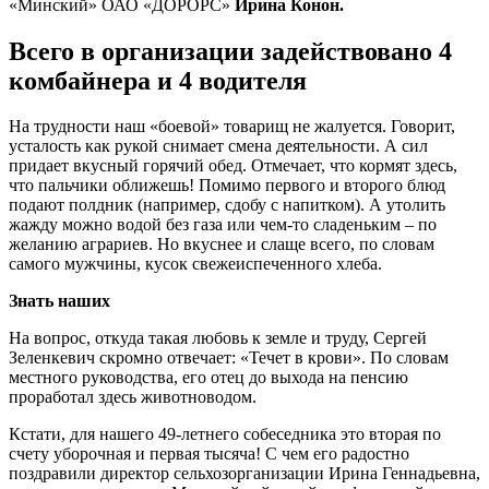
«Минский» ОАО «ДОРОРС»
Ирина Конон.
Всего в организации задействовано 4
комбайнера и 4 водителя
На трудности наш «боевой» товарищ не жалуется. Говорит,
усталость как рукой снимает смена деятельности. А сил
придает вкусный горячий обед. Отмечает, что кормят здесь,
что пальчики оближешь! Помимо первого и второго блюд
подают полдник (например, сдобу с напитком). А утолить
жажду можно водой без газа или чем-то сладеньким – по
желанию аграриев. Но вкуснее и слаще всего, по словам
самого мужчины, кусок свежеиспеченного хлеба.
Знать наших
На вопрос, откуда такая любовь к земле и труду, Сергей
Зеленкевич скромно отвечает: «Течет в крови». По словам
местного руководства, его отец до выхода на пенсию
проработал здесь животноводом.
Кстати, для нашего 49-летнего собеседника это вторая по
счету уборочная и первая тысяча! С чем его радостно
поздравили директор сельхозорганизации Ирина Геннадьевна,