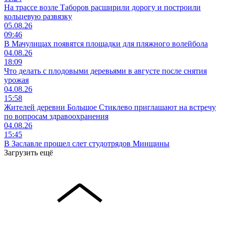
На трассе возле Таборов расширили дорогу и построили
кольцевую развязку
05.08.26
09:46
В Мачулищах появятся площадки для пляжного волейбола
04.08.26
18:09
Что делать с плодовыми деревьями в августе после снятия
урожая
04.08.26
15:58
Жителей деревни Большое Стиклево приглашают на встречу
по вопросам здравоохранения
04.08.26
15:45
В Заславле прошел слет студотрядов Минщины
Загрузить ещё