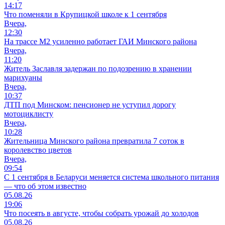
14:17
Что поменяли в Крупицкой школе к 1 сентября
Вчера,
12:30
На трассе М2 усиленно работает ГАИ Минского района
Вчера,
11:20
Житель Заславля задержан по подозрению в хранении
марихуаны
Вчера,
10:37
ДТП под Минском: пенсионер не уступил дорогу
мотоциклисту
Вчера,
10:28
Жительница Минского района превратила 7 соток в
королевство цветов
Вчера,
09:54
С 1 сентября в Беларуси меняется система школьного питания
— что об этом известно
05.08.26
19:06
Что посеять в августе, чтобы собрать урожай до холодов
05.08.26