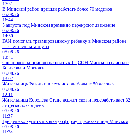
17:31
В Минский район пришли работать более 70 медиков
05.08.26
16:44
5 августа под Минском временно перекроют движение
05.08.26
14:50
ГАИ помогала травмированному ребенку в Минском районе
— счет шел на минуты
05.08.26
13:41
Специалисты пришли работать в ТЦСОН Минского района с
Борисова и Могилева
05.08.26
13:07
Жительницу Ратомки в лесу искали больше 50 человек
05.08.26
12:11
Жительница Королёва Стана держит скот и перерабатывает 32
литра молока в день
05.08.26
11:37
Где дешево купить школьную форму и рюкзаки под Минском
05.08.26
11:24