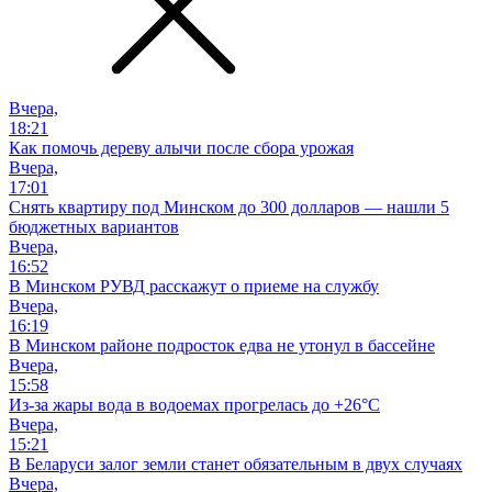
Вчера,
18:21
Как помочь дереву алычи после сбора урожая
Вчера,
17:01
Снять квартиру под Минском до 300 долларов — нашли 5
бюджетных вариантов
Вчера,
16:52
В Минском РУВД расскажут о приеме на службу
Вчера,
16:19
В Минском районе подросток едва не утонул в бассейне
Вчера,
15:58
Из-за жары вода в водоемах прогрелась до +26°C
Вчера,
15:21
В Беларуси залог земли станет обязательным в двух случаях
Вчера,