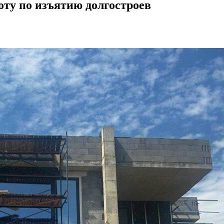
ту по изъятию долгостроев