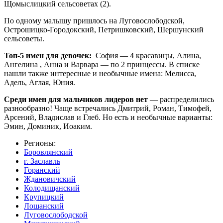
Щомыслицкий сельсоветах (2).
По одному малышу пришлось на Луговослободской,
Острошицко-Городокский, Петришковский, Шершунский
сельсоветы.
Топ-5 имен для девочек:
София — 4 красавицы, Алина,
Ангелина , Анна и Варвара — по 2 принцессы. В списке
нашли также интересные и необычные имена: Мелисса,
Адель, Аглая, Юния.
Среди имен для мальчиков лидеров нет
— распределились
разнообразно! Чаще встречались Дмитрий, Роман, Тимофей,
Арсений, Владислав и Глеб. Но есть и необычные варианты:
Эмин, Доминик, Иоаким.
Регионы:
Боровлянский
г. Заславль
Горанский
Ждановичский
Колодищанский
Крупицкий
Лошанский
Луговослободской