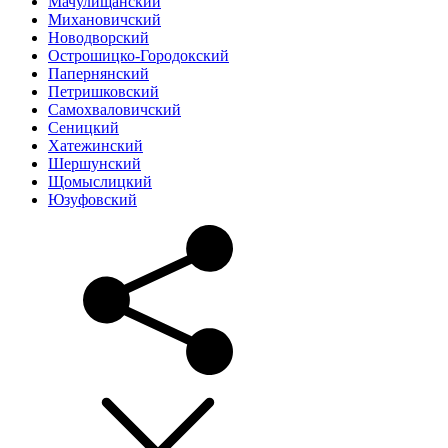
Мачулищанский
Михановичский
Новодворский
Острошицко-Городокский
Папернянский
Петришковский
Самохваловичский
Сеницкий
Хатежинский
Шершунский
Щомыслицкий
Юзуфовский