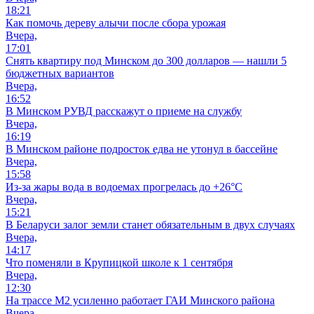
18:21
Как помочь дереву алычи после сбора урожая
Вчера,
17:01
Снять квартиру под Минском до 300 долларов — нашли 5
бюджетных вариантов
Вчера,
16:52
В Минском РУВД расскажут о приеме на службу
Вчера,
16:19
В Минском районе подросток едва не утонул в бассейне
Вчера,
15:58
Из-за жары вода в водоемах прогрелась до +26°C
Вчера,
15:21
В Беларуси залог земли станет обязательным в двух случаях
Вчера,
14:17
Что поменяли в Крупицкой школе к 1 сентября
Вчера,
12:30
На трассе М2 усиленно работает ГАИ Минского района
Вчера,