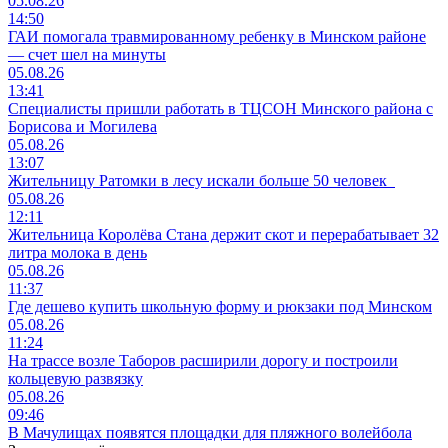
05.08.26
14:50
ГАИ помогала травмированному ребенку в Минском районе
— счет шел на минуты
05.08.26
13:41
Специалисты пришли работать в ТЦСОН Минского района с
Борисова и Могилева
05.08.26
13:07
Жительницу Ратомки в лесу искали больше 50 человек
05.08.26
12:11
Жительница Королёва Стана держит скот и перерабатывает 32
литра молока в день
05.08.26
11:37
Где дешево купить школьную форму и рюкзаки под Минском
05.08.26
11:24
На трассе возле Таборов расширили дорогу и построили
кольцевую развязку
05.08.26
09:46
В Мачулищах появятся площадки для пляжного волейбола