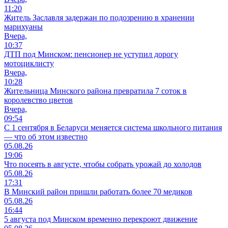
11:20
Житель Заславля задержан по подозрению в хранении
марихуаны
Вчера,
10:37
ДТП под Минском: пенсионер не уступил дорогу
мотоциклисту
Вчера,
10:28
Жительница Минского района превратила 7 соток в
королевство цветов
Вчера,
09:54
С 1 сентября в Беларуси меняется система школьного питания
— что об этом известно
05.08.26
19:06
Что посеять в августе, чтобы собрать урожай до холодов
05.08.26
17:31
В Минский район пришли работать более 70 медиков
05.08.26
16:44
5 августа под Минском временно перекроют движение