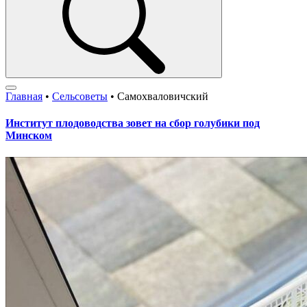
Главная
•
Сельсоветы
•
Самохваловичский
Институт плодоводства зовет на сбор голубики под
Минском