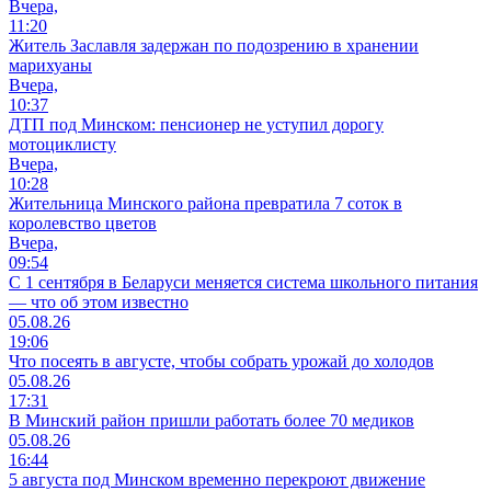
Вчера,
11:20
Житель Заславля задержан по подозрению в хранении
марихуаны
Вчера,
10:37
ДТП под Минском: пенсионер не уступил дорогу
мотоциклисту
Вчера,
10:28
Жительница Минского района превратила 7 соток в
королевство цветов
Вчера,
09:54
С 1 сентября в Беларуси меняется система школьного питания
— что об этом известно
05.08.26
19:06
Что посеять в августе, чтобы собрать урожай до холодов
05.08.26
17:31
В Минский район пришли работать более 70 медиков
05.08.26
16:44
5 августа под Минском временно перекроют движение