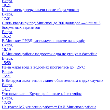
Вчера,
18:21
Как помочь дереву алычи после сбора урожая
Вчера,
17:01
Снять квартиру под Минском до 300 долларов — нашли 5
бюджетных вариантов
Вчера,
16:52
В Минском РУВД расскажут о приеме на службу
Вчера,
16:19
В Минском районе подросток едва не утонул в бассейне
Вчера,
15:58
Из-за жары вода в водоемах прогрелась до +26°C
Вчера,
15:21
В Беларуси залог земли станет обязательным в двух случаях
Вчера,
14:17
Что поменяли в Крупицкой школе к 1 сентября
Вчера,
12:30
На трассе М2 усиленно работает ГАИ Минского района