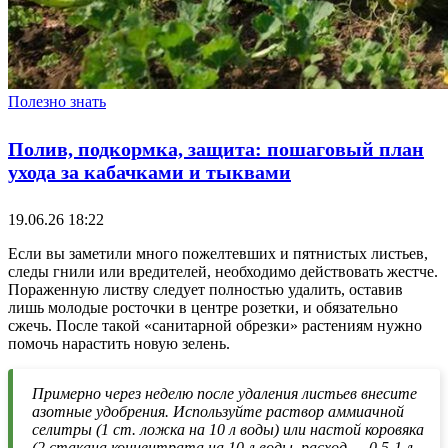
Полезно знать
Полив, подкормка, защита: пошаговый план
ухода за кабачками и тыквами
19.06.26 18:22
Если вы заметили много пожелтевших и пятнистых листьев,
следы гнили или вредителей, необходимо действовать жестче.
Пораженную листву следует полностью удалить, оставив
лишь молодые росточки в центре розетки, и обязательно
сжечь. После такой «санитарной обрезки» растениям нужно
помочь нарастить новую зелень.
Примерно через неделю после удаления листьев внесите
азотные удобрения. Используйте раствор аммиачной
селитры (1 ст. ложка на 10 л воды) или настой коровяка
(2 стакана концентрата на 10 л воды, расход — 0,5-1 л