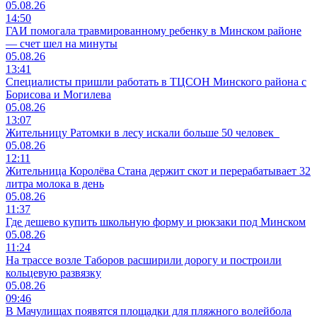
05.08.26
14:50
ГАИ помогала травмированному ребенку в Минском районе
— счет шел на минуты
05.08.26
13:41
Специалисты пришли работать в ТЦСОН Минского района с
Борисова и Могилева
05.08.26
13:07
Жительницу Ратомки в лесу искали больше 50 человек
05.08.26
12:11
Жительница Королёва Стана держит скот и перерабатывает 32
литра молока в день
05.08.26
11:37
Где дешево купить школьную форму и рюкзаки под Минском
05.08.26
11:24
На трассе возле Таборов расширили дорогу и построили
кольцевую развязку
05.08.26
09:46
В Мачулищах появятся площадки для пляжного волейбола