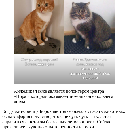
Оскар молод и красив!
Флинт. Удалена часть
Кстати, ищет дом
лапы, ползал под
магазином
травмированный. Сейчас
ищем дом
Анжелика также является волонтером центра
«Пора», который оказывает помощь онкобольным
детям
Когда жительница Боровлян только начала спасать животных,
была эйфория и чувство, что еще чуть-чуть – и удастся
справиться с потоком бесхозных четвероногих. Сейчас
превалирует чувство опустошенности и тоски.