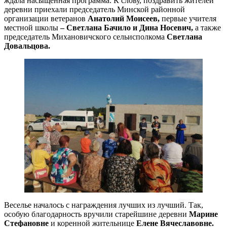
ждала насыщенная программа. К слову, поздравить жителей
деревни приехали председатель Минской районной
организации ветеранов
Анатолий Моисеев,
первые учителя
местной школы
– Светлана Бачило и Дина Носевич,
а также
председатель Михановичского сельисполкома
Светлана
Довальцова.
Веселье началось с награждения лучших из лучший. Так,
особую благодарность вручили старейшине деревни
Марине
Стефановне
и коренной жительнице
Елене Вячеславовне.