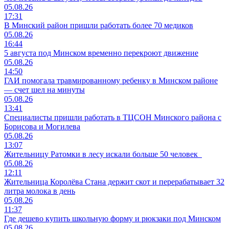
05.08.26
17:31
В Минский район пришли работать более 70 медиков
05.08.26
16:44
5 августа под Минском временно перекроют движение
05.08.26
14:50
ГАИ помогала травмированному ребенку в Минском районе
— счет шел на минуты
05.08.26
13:41
Специалисты пришли работать в ТЦСОН Минского района с
Борисова и Могилева
05.08.26
13:07
Жительницу Ратомки в лесу искали больше 50 человек
05.08.26
12:11
Жительница Королёва Стана держит скот и перерабатывает 32
литра молока в день
05.08.26
11:37
Где дешево купить школьную форму и рюкзаки под Минском
05.08.26