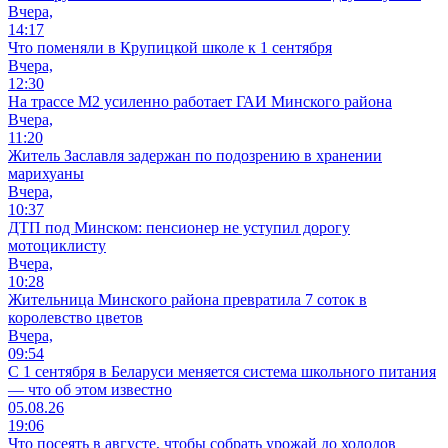
Вчера,
14:17
Что поменяли в Крупицкой школе к 1 сентября
Вчера,
12:30
На трассе М2 усиленно работает ГАИ Минского района
Вчера,
11:20
Житель Заславля задержан по подозрению в хранении
марихуаны
Вчера,
10:37
ДТП под Минском: пенсионер не уступил дорогу
мотоциклисту
Вчера,
10:28
Жительница Минского района превратила 7 соток в
королевство цветов
Вчера,
09:54
С 1 сентября в Беларуси меняется система школьного питания
— что об этом известно
05.08.26
19:06
Что посеять в августе, чтобы собрать урожай до холодов