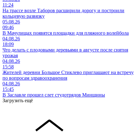
11:24
На трассе возле Таборов расширили дорогу и построили
кольцевую развязку
05.08.26
09:46
В Мачулищах появятся площадки для пляжного волейбола
04.08.26
18:09
Что делать с плодовыми деревьями в августе после снятия
урожая
04.08.26
15:58
Жителей деревни Большое Стиклево приглашают на встречу
по вопросам здравоохранения
04.08.26
15:45
В Заславле прошел слет студотрядов Минщины
Загрузить ещё