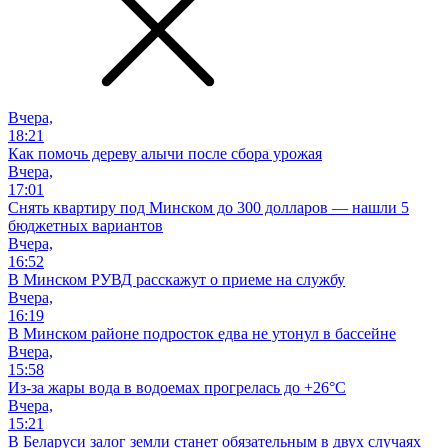
Вчера,
18:21
Как помочь дереву алычи после сбора урожая
Вчера,
17:01
Снять квартиру под Минском до 300 долларов — нашли 5
бюджетных вариантов
Вчера,
16:52
В Минском РУВД расскажут о приеме на службу
Вчера,
16:19
В Минском районе подросток едва не утонул в бассейне
Вчера,
15:58
Из-за жары вода в водоемах прогрелась до +26°C
Вчера,
15:21
В Беларуси залог земли станет обязательным в двух случаях