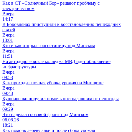
Как в СТ «Солнечный Бор» решают проблему с
электричеством
Вчера,
14:17
В Боровлянах приступили к восстановлению пешеходных
связей
Вчера,
13:01
Кто и как открыл зоогостиницу под Минском
Вчера,
11:51
На автодороге возле колледжа МВД идет обновление
инфраструктуры
Вчера,
09:53
Как проходит ночная уборка урожая на Минщине
Вчера,
09:43
Кушнаренко поручил помочь пострадавшим от непогоды
Вчера,
09:29
Что наделал грозовой фронт под Минском
06.08.26
18:21
Как помочь дереву алычи после сбора урожая