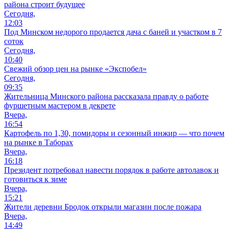
района строит будущее
Сегодня,
12:03
Под Минском недорого продается дача с баней и участком в 7
соток
Сегодня,
10:40
Свежий обзор цен на рынке «Экспобел»
Сегодня,
09:35
Жительница Минского района рассказала правду о работе
фуршетным мастером в декрете
Вчера,
16:54
Картофель по 1,30, помидоры и сезонный инжир — что почем
на рынке в Таборах
Вчера,
16:18
Президент потребовал навести порядок в работе автолавок и
готовиться к зиме
Вчера,
15:21
Жители деревни Бродок открыли магазин после пожара
Вчера,
14:49