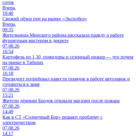
соток
Вчера,
10:40
Свежий обзор цен на рынке «Экспобел»
Вчера,
09:35
Жительница Минского района рассказала правду о работе
фуршетным мастером в декрете
07.08.26
16:54
Картофель по 1,30, помидоры и сезонный инжир — что почем
на рынке в Таборах
07.08.26
16:18
Президент потребовал навести порядок в работе автолавок и
готовиться к зиме
07.08.26
15:21
Жители деревни Бродок открыли магазин после пожара
07.08.26
14:49
Как в СТ «Солнечный Бор» решают проблему с
электричеством
07.08.26
14:17