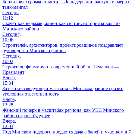
Бордиловка громко отметила День деревни: частушки, мерч и
танк-мангал
Сегодня,
11:12
Скачет как ведьмак, живет как святой: история коваля из
Минского района
Сегодня,
10:06
Cтроителей, архитекторов, проектировщиков поздравляет
руководство Минского района
Сегодня,
10:02
Строители формируют современный облик Беларуси —
Президент
Вчера,
15:34
За взятки заведующей магазина в Минском районе грозит
уголовная ответственность
Вчера,
13:28
Женский почерк в масштабах региона: как УКС Минского
района строит будущее
Вчера,
12:03
Под Минском недорого продается дача с баней и участком в 7