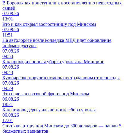
В Боровлянах приступили к восстановлению пешеходных
связей
07.08.26
13:01
Кто и как открыл зоогостиницу под Минском
07.08.26
11:51
На автодороге возле колледжа МВД идет обновление
инфраструктуры
07.08.26
09:53
Как проходит ночная уборка урожая на Минщине
07.08.26
09:43
Кушнаренко поручил помочь пострадавшим от непогоды
07.08.26
09:29
Что наделал грозовой фронт под Минском
06.08.26
18:21
Как помочь дереву алычи после сбора урожая
06.08.26
17:01
Снять квартиру под Минском до 300 долларов — нашли 5
бюджетных вариантов