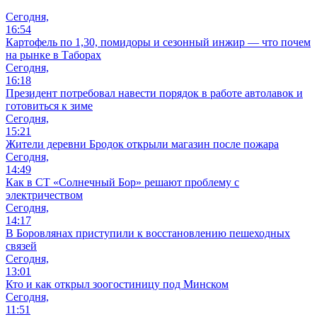
Сегодня,
16:54
Картофель по 1,30, помидоры и сезонный инжир — что почем
на рынке в Таборах
Сегодня,
16:18
Президент потребовал навести порядок в работе автолавок и
готовиться к зиме
Сегодня,
15:21
Жители деревни Бродок открыли магазин после пожара
Сегодня,
14:49
Как в СТ «Солнечный Бор» решают проблему с
электричеством
Сегодня,
14:17
В Боровлянах приступили к восстановлению пешеходных
связей
Сегодня,
13:01
Кто и как открыл зоогостиницу под Минском
Сегодня,
11:51