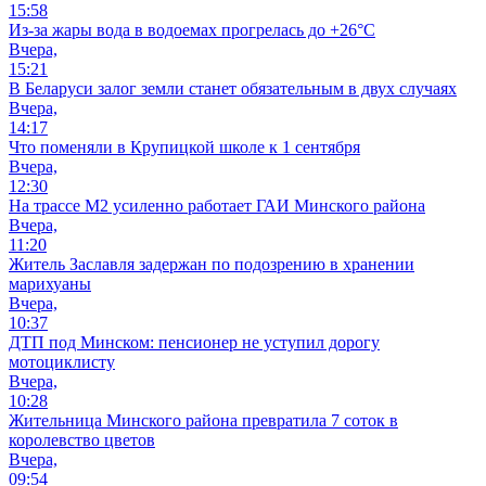
15:58
Из-за жары вода в водоемах прогрелась до +26°C
Вчера,
15:21
В Беларуси залог земли станет обязательным в двух случаях
Вчера,
14:17
Что поменяли в Крупицкой школе к 1 сентября
Вчера,
12:30
На трассе М2 усиленно работает ГАИ Минского района
Вчера,
11:20
Житель Заславля задержан по подозрению в хранении
марихуаны
Вчера,
10:37
ДТП под Минском: пенсионер не уступил дорогу
мотоциклисту
Вчера,
10:28
Жительница Минского района превратила 7 соток в
королевство цветов
Вчера,
09:54