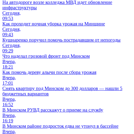
На автодороге возле колледжа МВД идет обновление
инфраструктуры
Сегодня,
09:53
Как проходит ночная уборка урожая на Минщине
Сегодня,
09:43
Кушнаренко поручил помочь пострадавшим от непогоды
Сегодня,
09:29
Что наделал грозовой фронт под Минском
Вчера,
18:21
Как помочь дереву алычи после сбора урожая
Вчера,
17:01
Снять квартиру под Минском до 300 долларов — нашли 5
бюджетных вариантов
Вчера,
16:52
В Минском РУВД расскажут о приеме на службу
Вчера,
16:19
В Минском районе подросток едва не утонул в бассейне
Вчера,