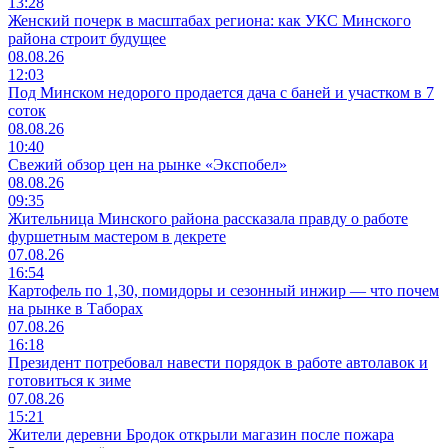
13:28
Женский почерк в масштабах региона: как УКС Минского
района строит будущее
08.08.26
12:03
Под Минском недорого продается дача с баней и участком в 7
соток
08.08.26
10:40
Свежий обзор цен на рынке «Экспобел»
08.08.26
09:35
Жительница Минского района рассказала правду о работе
фуршетным мастером в декрете
07.08.26
16:54
Картофель по 1,30, помидоры и сезонный инжир — что почем
на рынке в Таборах
07.08.26
16:18
Президент потребовал навести порядок в работе автолавок и
готовиться к зиме
07.08.26
15:21
Жители деревни Бродок открыли магазин после пожара