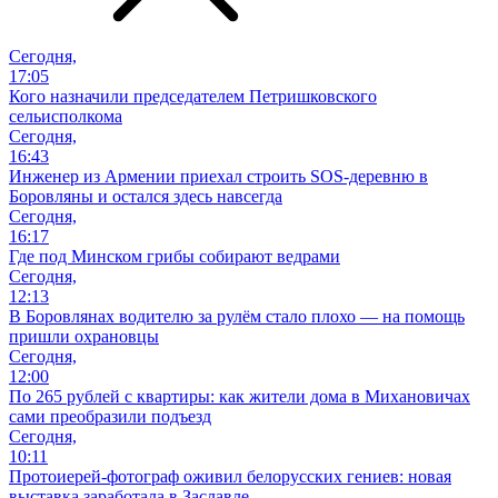
Сегодня,
17:05
Кого назначили председателем Петришковского
сельисполкома
Сегодня,
16:43
Инженер из Армении приехал строить SOS-деревню в
Боровляны и остался здесь навсегда
Сегодня,
16:17
Где под Минском грибы собирают ведрами
Сегодня,
12:13
В Боровлянах водителю за рулём стало плохо — на помощь
пришли охрановцы
Сегодня,
12:00
По 265 рублей с квартиры: как жители дома в Михановичах
сами преобразили подъезд
Сегодня,
10:11
Протоиерей-фотограф оживил белорусских гениев: новая
выставка заработала в Заславле