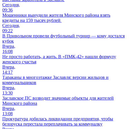
Сегодня,
09:36
Мошенники вынудили жителя Минского района взять
кредиты на 159 тысяч рублей
Сегодня,
09:22
В Привольном провели футбольный турнир — кому достался
кубок
Вчера,
16:08
Не просто работать, а жить. В «ПМК-42» нашли формулу
женского счастья
Вчера,
14:17
Тараканы в многоэтажке Заславля: версии жильцов и
коммунальщиков
Вчера,
13:30
Заславское ПС возводит значимые объекты для жителей
Минского района
Вчера,
13:08
Прокуратура добилась ликвидации предприятия, чтобы
белоруска перестала переплачивать за коммуналку