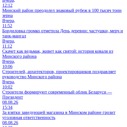
Вчера,
12:12
Минский район преодолел знаковый рубеж в 100 тысяч тонн
зерна
Вчера,
11:52
Бордиловка громко отметила День деревни: частушки, мерч и
танк-мангал
Вчера,
11:12
Скачет как ведьмак, живет как святой: история коваля из
Минского района
Вчера,
10:06
Cтроителей, архитекторов, проектировщиков поздравляет
руководство Минского района
Вчера,
10:02
Строители формируют современный облик Беларуси —
Президент
08.08.26
15:34
За взятки заведующей магазина в Минском районе грозит
уголовная ответственность
08.08.26