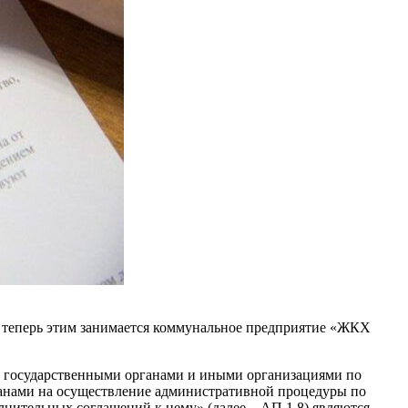
 а теперь этим занимается коммунальное предприятие «ЖКХ
х государственными органами и иными организациями по
ганами на осуществление административной процедуры по
нительных соглашений к нему» (далее – АП 1.8) являются