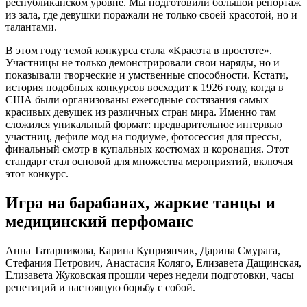
республиканском уровне. Мы подготовили большой репортаж
из зала, где девушки поражали не только своей красотой, но и
талантами.
В этом году темой конкурса стала «Красота в простоте».
Участницы не только демонстрировали свои наряды, но и
показывали творческие и умственные способности. Кстати,
история подобных конкурсов восходит к 1926 году, когда в
США были организованы ежегодные состязания самых
красивых девушек из различных стран мира. Именно там
сложился уникальный формат: предварительное интервью
участниц, дефиле мод на подиуме, фотосессия для прессы,
финальный смотр в купальных костюмах и коронация. Этот
стандарт стал основой для множества мероприятий, включая
этот конкурс.
Игра на барабанах, жаркие танцы и
медицинский перфоманс
Анна Татарникова, Карина Куприянчик, Дарина Смурага,
Стефания Петрович, Анастасия Коляго, Елизавета Дащинская,
Елизавета Жуковская прошли через недели подготовки, часы
репетиций и настоящую борьбу с собой.