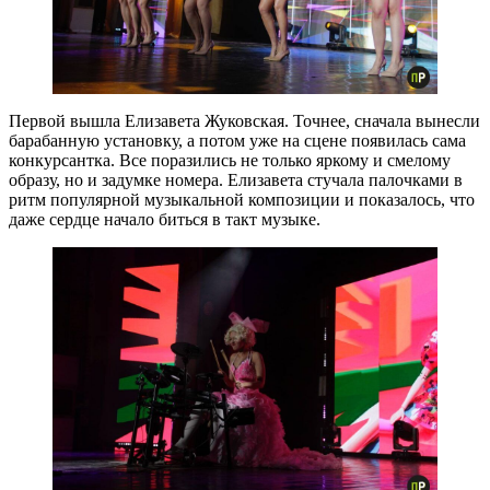
Первой вышла Елизавета Жуковская. Точнее, сначала вынесли
барабанную установку, а потом уже на сцене появилась сама
конкурсантка. Все поразились не только яркому и смелому
образу, но и задумке номера. Елизавета стучала палочками в
ритм популярной музыкальной композиции и показалось, что
даже сердце начало биться в такт музыке.