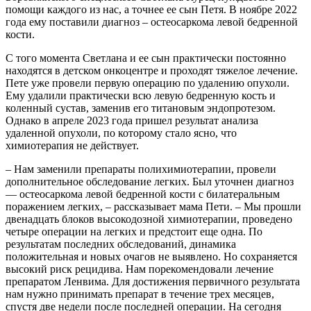
помощи каждого из нас, а точнее ее сын Петя. В ноябре 2022
года ему поставили диагноз – остеосаркома левой бедренной
кости.
С того момента Светлана и ее сын практически постоянно
находятся в детском онкоцентре и проходят тяжелое лечение.
Пете уже провели первую операцию по удалению опухоли.
Ему удалили практически всю левую бедренную кость и
коленный сустав, заменив его титановым эндопротезом.
Однако в апреле 2023 года пришел результат анализа
удаленной опухоли, по которому стало ясно, что
химиотерапия не действует.
– Нам заменили препараты полихимиотерапии, провели
дополнительное обследование легких. Был уточнен диагноз
— остеосаркома левой бедренной кости с билатеральным
поражением легких, – рассказывает мама Пети. – Мы прошли
двенадцать блоков высокодозной химиотерапии, проведено
четыре операции на легких и предстоит еще одна. По
результатам последних обследований, динамика
положительная и новых очагов не выявлено. Но сохраняется
высокий риск рецидива. Нам порекомендовали лечение
препаратом Ленвима. Для достижения первичного результата
нам нужно принимать препарат в течение трех месяцев,
спустя две недели после последней операции. На сегодня