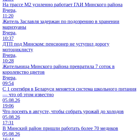
На трассе М2 усиленно работает ГАИ Минского района
Вчера,
11:20
Житель Заславля задержан по подозрению в хранении
марихуаны
Вчера,
10:37
ДТП под Минском: пенсионер не уступил дорогу
мотоциклисту
Вчера,
10:28
Жительница Минского района превратила 7 соток в
королевство цветов
Вчера,
09:54
С 1 сентября в Беларуси меняется система школьного питания
— что об этом известно
05.08.26
19:06
Что посеять в августе, чтобы собрать урожай до холодов
05.08.26
17:31
В Минский район пришли работать более 70 медиков
05.08.26
16:44