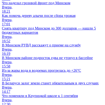
Что наделал грозовой фронт под Минском
Вчера,
18:21
Как помочь дереву алычи после сбора урожая
Вчера,
17:01
Снять квартиру под Минском до 300 долларов — нашли 5
бюджетных вариантов
Вчера,
16:52
В Минском РУВД расскажут о приеме на службу
Вчера,
16:19
В Минском районе подросток едва не утонул в бассейне
Вчера,
15:58
Из-за жары вода в водоемах прогрелась до +26°C
Вчера,
15:21
В Беларуси залог земли станет обязательным в двух случаях
Вчера,
14:17
Что поменяли в Крупицкой школе к 1 сентября
Вчера,
12:30