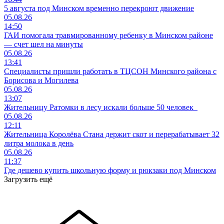
5 августа под Минском временно перекроют движение
05.08.26
14:50
ГАИ помогала травмированному ребенку в Минском районе
— счет шел на минуты
05.08.26
13:41
Специалисты пришли работать в ТЦСОН Минского района с
Борисова и Могилева
05.08.26
13:07
Жительницу Ратомки в лесу искали больше 50 человек
05.08.26
12:11
Жительница Королёва Стана держит скот и перерабатывает 32
литра молока в день
05.08.26
11:37
Где дешево купить школьную форму и рюкзаки под Минском
Загрузить ещё