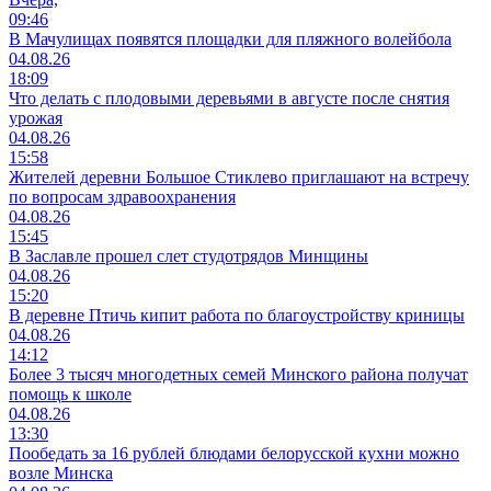
09:46
В Мачулищах появятся площадки для пляжного волейбола
04.08.26
18:09
Что делать с плодовыми деревьями в августе после снятия
урожая
04.08.26
15:58
Жителей деревни Большое Стиклево приглашают на встречу
по вопросам здравоохранения
04.08.26
15:45
В Заславле прошел слет студотрядов Минщины
04.08.26
15:20
В деревне Птичь кипит работа по благоустройству криницы
04.08.26
14:12
Более 3 тысяч многодетных семей Минского района получат
помощь к школе
04.08.26
13:30
Пообедать за 16 рублей блюдами белорусской кухни можно
возле Минска