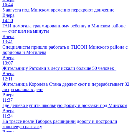
16:44
5 августа под Минском временно перекроют движение
Вчера,
14:50
ГАИ помогала травмированному ребенку в Минском районе
— счет шел на минуты
Вчера,
13:41
Специалисты пришли работать в ТЦСОН Минского района с
Борисова и Могилева
Вчера,
13:07
Жительницу Ратомки в лесу искали больше 50 человек
Вчера,
12:11
Жительница Королёва Стана держит скот и перерабатывает 32
литра молока в день
Вчера,
11:37
Где дешево купить школьную форму и рюкзаки под Минском
Вчера,
11:24
На трассе возле Таборов расширили дорогу и построили
кольцевую развязку
Вчера,