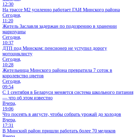
12:30
На трассе М2 усиленно работает ГАИ Минского района
Сегодня,
11:20
Житель Заславля задержан по подозрению в хранении
марихуаны
Сегодня,
10:37
ДТП под Минском: пенсионер не уступил дорогу
мотоциклисту
Сегодня,
10:28
Жительница Минского района превратила 7 соток в
королевство цветов
Сегодня,
09:54
С 1 сентября в Беларуси меняется система школьного питания
— что об этом известно
Вчера,
19:06
Что посеять в августе, чтобы собрать урожай до холодов
Вчера,
17:31
В Минский район пришли работать более 70 медиков
Вчера,