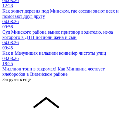
04.08.26
12:28
Как живет деревня под Минском, где соседи знают всех и
помогают друг другу
04.08.26
09:56
Суд Минского района вынес приговор водителю, из-за
которого в ДТП погибли жена и сын
04.08.26
09:45
Как в Мачулищах наладили конвейер чистоты улиц
03.08.26
18:25
Миллион тонн в закромах! Как Минщина чествует
хлеборобов в Вилейском районе
Загрузить ещё